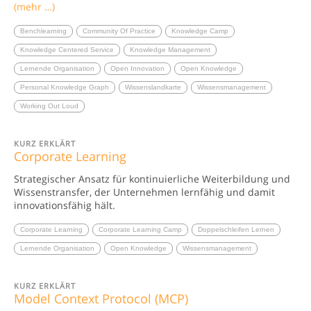
(mehr …)
Benchlearning
Community Of Practice
Knowledge Camp
Knowledge Centered Service
Knowledge Management
Lernende Organisation
Open Innovation
Open Knowledge
Personal Knowledge Graph
Wissenslandkarte
Wissensmanagement
Working Out Loud
KURZ ERKLÄRT
Corporate Learning
Strategischer Ansatz für kontinuierliche Weiterbildung und
Wissenstransfer, der Unternehmen lernfähig und damit
innovationsfähig hält.
Corporate Learning
Corporate Learning Camp
Doppelschleifen Lernen
Lernende Organisation
Open Knowledge
Wissensmanagement
KURZ ERKLÄRT
Model Context Protocol (MCP)