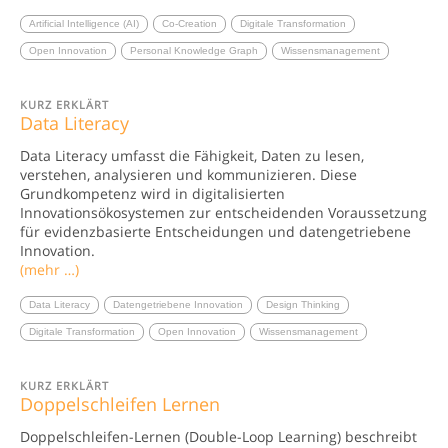
Artificial Intelligence (AI)
Co-Creation
Digitale Transformation
Open Innovation
Personal Knowledge Graph
Wissensmanagement
KURZ ERKLÄRT
Data Literacy
Data Literacy umfasst die Fähigkeit, Daten zu lesen,
verstehen, analysieren und kommunizieren. Diese
Grundkompetenz wird in digitalisierten
Innovationsökosystemen zur entscheidenden Voraussetzung
für evidenzbasierte Entscheidungen und datengetriebene
Innovation.
(mehr …)
Data Literacy
Datengetriebene Innovation
Design Thinking
Digitale Transformation
Open Innovation
Wissensmanagement
KURZ ERKLÄRT
Doppelschleifen Lernen
Doppelschleifen-Lernen (Double-Loop Learning) beschreibt