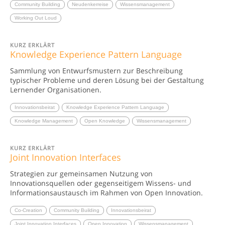
Community Building
Neudenkerreise
Wissensmanagement
Working Out Loud
KURZ ERKLÄRT
Knowledge Experience Pattern Language
Sammlung von Entwurfsmustern zur Beschreibung
typischer Probleme und deren Lösung bei der Gestaltung
Lernender Organisationen.
Innovationsbeirat
Knowledge Experience Pattern Language
Knowledge Management
Open Knowledge
Wissensmanagement
KURZ ERKLÄRT
Joint Innovation Interfaces
Strategien zur gemeinsamen Nutzung von
Innovationsquellen oder gegenseitigem Wissens- und
Informationsaustausch im Rahmen von Open Innovation.
Co-Creation
Community Building
Innovationsbeirat
Joint Innovation Interfaces
Open Innovation
Wissensmanagement