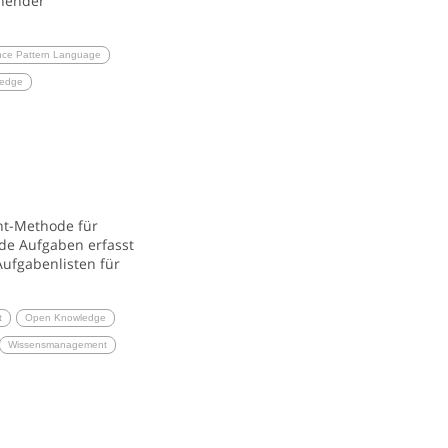
rnender
nce Pattern Language
edge
nt-Methode für
de Aufgaben erfasst
ufgabenlisten für
t
Open Knowledge
Wissensmanagement