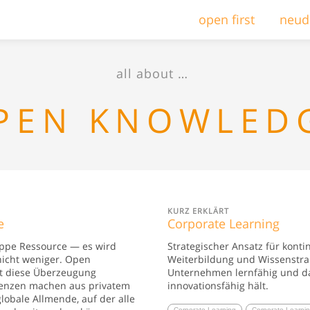
open first
neud
all about …
PEN KNOWLED
KURZ ERKLÄRT
e
Corporate Learning
appe Ressource — es wird
Strategischer Ansatz für konti
nicht weniger. Open
Weiterbildung und Wissenstra
t diese Überzeugung
Unternehmen lernfähig und d
izenzen machen aus privatem
innovationsfähig hält.
lobale Allmende, auf der alle
Corporate Learning
Corporate Learni