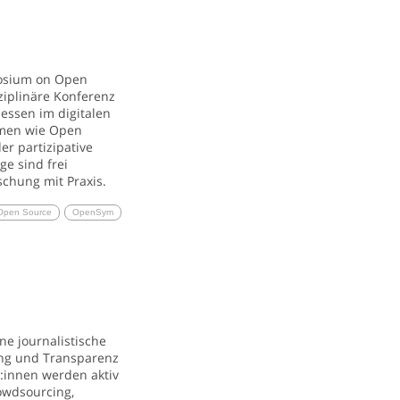
osium on Open
sziplinäre Konferenz
zessen im digitalen
men wie Open
er partizipative
ge sind frei
chung mit Praxis.
Open Source
OpenSym
ne journalistische
gung und Transparenz
er:innen werden aktiv
owdsourcing,