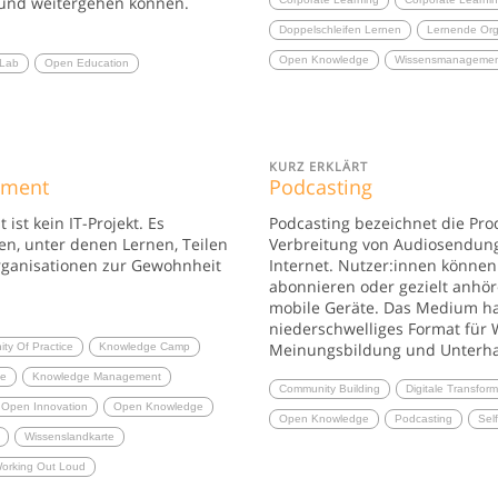
 und weitergehen können.
Doppelschleifen Lernen
Lernende Org
Open Knowledge
Wissensmanageme
Lab
Open Education
KURZ ERKLÄRT
ement
Podcasting
st kein IT-Projekt. Es
Podcasting bezeichnet die Pro
en, unter denen Lernen, Teilen
Verbreitung von Audiosendun
rganisationen zur Gewohnheit
Internet. Nutzer:innen können
abonnieren oder gezielt anhör
mobile Geräte. Das Medium hat
niederschwelliges Format für 
Meinungsbildung und Unterhal
ty Of Practice
Knowledge Camp
ce
Knowledge Management
Community Building
Digitale Transfor
Open Innovation
Open Knowledge
Open Knowledge
Podcasting
Sel
Wissenslandkarte
orking Out Loud