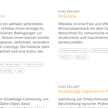
KURZ ERKLÄRT
ons
Wikidata
 ein weltweit verbreitetes
Wikidata ist eine freie und off
s Urheber:innen ermöglicht,
Wissensdatenbank mit dem Zie
finierten Bedingungen zur
Menschheit für semantische A
n. Nutzer:innen können Inhalte
strukturierte und maschinenl
opieren, verbreiten, verändern
bereitzustellen.
 Lizenztyp. Die Initiative steht
fenheit und eine Kultur des
Artificial Intelligence (AI)
Open Knowle
Wikidata
Wikipedia
tale Transformation
Open Access
Knowledge
Wiki
KURZ ERKLÄRT
Knowledge Experience P
pen Knowledge Community, um
Sammlung von Entwurfsmuste
 Daten (Open Data)
Beschreibung typischer Prob