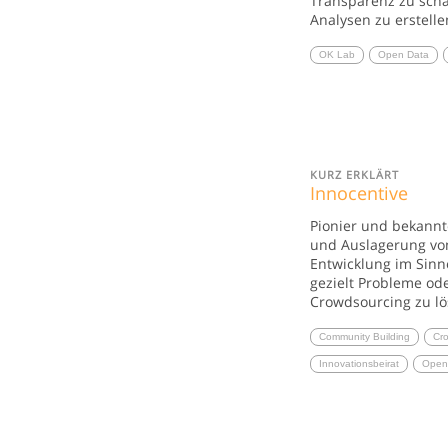
Transparenz zu scha
Analysen zu erstelle
OK Lab
Open Data
KURZ ERKLÄRT
Innocentive
Pionier und bekannt
und Auslagerung vo
Entwicklung im Sinn
gezielt Probleme od
Crowdsourcing zu lö
Community Building
Cr
Innovationsbeirat
Open 