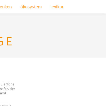
enken
ökosystem
lexikon
GE
nuierliche
nsfer, der
amit
ng Camp