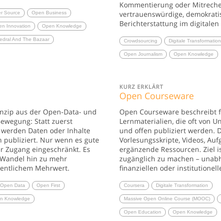
Kommentierung oder Mitrecherc
vertrauenswürdige, demokrati
er Source
Open Business
Berichterstattung im digitalen 
n Innovation
Open Knowledge
edral And The Bazaar
Crowdsourcing
Digitale Transformatio
Open Journalism
Open Knowledge
KURZ ERKLÄRT
Open Courseware
rinzip aus der Open-Data- und
Open Courseware beschreibt f
wegung: Statt zuerst
Lernmaterialien, die oft von Un
, werden Daten oder Inhalte
und offen publiziert werden. 
 publiziert. Nur wenn es gute
Vorlesungsskripte, Videos, Au
er Zugang eingeschränkt. Es
ergänzende Ressourcen. Ziel is
 Wandel hin zu mehr
zugänglich zu machen – unab
fentlichem Mehrwert.
finanziellen oder institutionel
Open Data
Open First
Coursera
Digitale Transformation
n Knowledge
Massive Open Online Course (MOOC)
Open Education
Open Knowledge