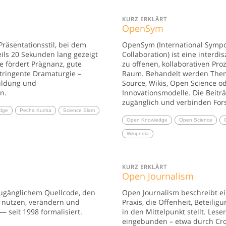
KURZ ERKLÄRT
OpenSym
Präsentationsstil, bei dem
OpenSym (International Symp
eils 20 Sekunden lang gezeigt
Collaboration) ist eine interdi
 fördert Prägnanz, gute
zu offenen, kollaborativen Pro
stringente Dramaturgie –
Raum. Behandelt werden The
Bildung und
Source, Wikis, Open Science od
n.
Innovationsmodelle. Die Beiträ
zugänglich und verbinden Fors
dge
Pecha Kucha
Science Slam
Open Knowledge
Open Science
Wikipedia
KURZ ERKLÄRT
Open Journalism
zugänglichem Quellcode, den
Open Journalism beschreibt ei
 nutzen, verändern und
Praxis, die Offenheit, Beteili
— seit 1998 formalisiert.
in den Mittelpunkt stellt. Les
eingebunden – etwa durch Cr