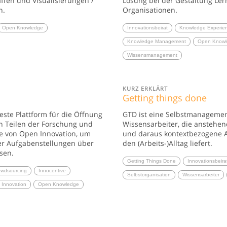
ffen und Visualisierungen /
Lösung bei der Gestaltung Le
n.
Organisationen.
Open Knowledge
Innovationsbeirat
Knowledge Experie
Knowledge Management
Open Knowl
Wissensmanagement
KURZ ERKLÄRT
Getting things done
este Plattform für die Öffnung
GTD ist eine Selbstmanageme
n Teilen der Forschung und
Wissensarbeiter, die anstehen
e von Open Innovation, um
und daraus kontextbezogene A
er Aufgabenstellungen über
den (Arbeits-)Alltag liefert.
sen.
Getting Things Done
Innovationsbeira
owdsourcing
Innocentive
Selbstorganisation
Wissensarbeiter
Innovation
Open Knowledge