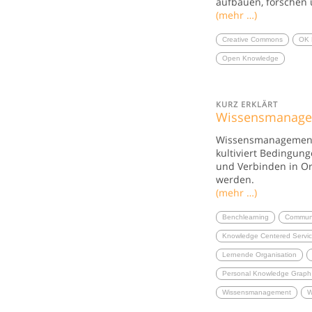
aufbauen, forschen
(mehr …)
Creative Commons
OK 
Open Knowledge
KURZ ERKLÄRT
Wissensmanag
Wissensmanagement i
kultiviert Bedingung
und Verbinden in O
werden.
(mehr …)
Benchlearning
Communi
Knowledge Centered Servi
Lernende Organisation
Personal Knowledge Graph
Wissensmanagement
W