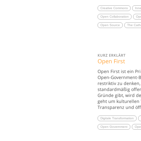
Creative Commons
Inn
Open Collaboration
Ope
Open Source
The Cath
KURZ ERKLÄRT
Open First
Open First ist ein P
Open-Government-Be
restriktiv zu denken
standardmäßig offen
Gründe gibt, wird d
geht um kulturellen
Transparenz und öf
Digitale Transformation
Open Government
Ope