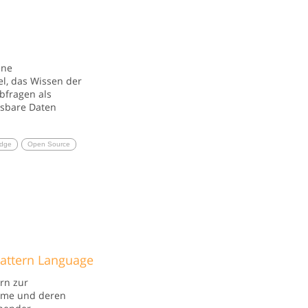
ene
l, das Wissen der
bfragen als
esbare Daten
dge
Open Source
attern Language
rn zur
leme und deren