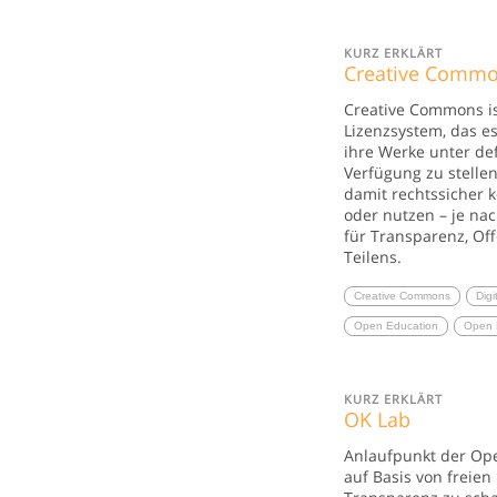
KURZ ERKLÄRT
Creative Comm
Creative Commons ist
Lizenzsystem, das e
ihre Werke unter de
Verfügung zu stelle
damit rechtssicher k
oder nutzen – je nach
für Transparenz, Of
Teilens.
Creative Commons
Digi
Open Education
Open 
KURZ ERKLÄRT
OK Lab
Anlaufpunkt der O
auf Basis von freien