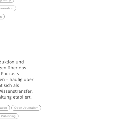
anisation
nt
duktion und
gen über das
 Podcasts
en – häufig über
 sich als
Wissenstransfer,
tung etabliert.
mation
Open Journalism
f Publishing