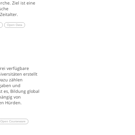
he. Ziel ist eine
sche
Zeitalter.
n
Open Data
rei verfügbare
iversitäten erstellt
Dazu zählen
fgaben und
t es, Bildung global
hängig von
len Hürden.
Open Courseware