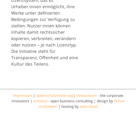
Lizenzsystem, das es
Urheber:innen ermöglicht, ihre
Werke unter definierten
Bedingungen zur Verfügung zu
stellen. Nutzer:innen können
Inhalte damit rechtssicher
kopieren, verbreiten, verändern
oder nutzen – je nach Lizenztyp.
Die Initiative steht für
Transparenz, Offenheit und eine
Kultur des Teilens.
impressum
|
datenschutzerklärung
|
innova:team
- the corporate
innovators |
entresol
- open business consulting | design by
florian
strohmaier
| hosting by
asko.cloud