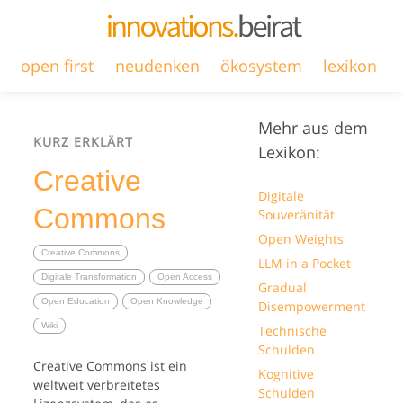
open first
neudenken
ökosystem
lexikon
Mehr aus dem
KURZ ERKLÄRT
Lexikon:
Creative
Digitale
Commons
Souveränität
Open Weights
Creative Commons
LLM in a Pocket
Digitale Transformation
Open Access
Gradual
Open Education
Open Knowledge
Disempowerment
Wiki
Technische
Schulden
Creative Commons ist ein
Kognitive
weltweit verbreitetes
Schulden