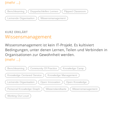
(mehr …)
Benchlearning
Doppelschleifen Lernen
Flipped Classroom
Lernende Organisation
Wissensmanagement
KURZ ERKLÄRT
Wissensmanagement
Wissensmanagement ist kein IT-Projekt. Es kultiviert
Bedingungen, unter denen Lernen, Teilen und Verbinden in
Organisationen zur Gewohnheit werden.
(mehr …)
Benchlearning
Community Of Practice
Knowledge Camp
Knowledge Centered Service
Knowledge Management
Lernende Organisation
Open Innovation
Open Knowledge
Personal Knowledge Graph
Wissenslandkarte
Wissensmanagement
Working Out Loud