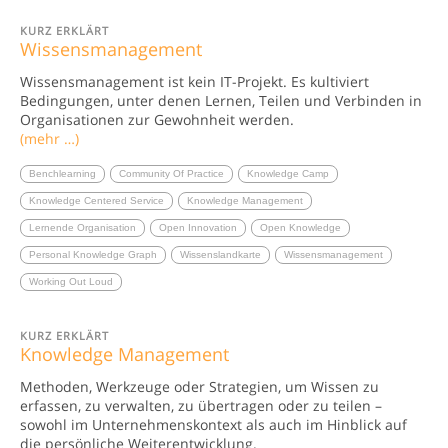
KURZ ERKLÄRT
Wissensmanagement
Wissensmanagement ist kein IT-Projekt. Es kultiviert
Bedingungen, unter denen Lernen, Teilen und Verbinden in
Organisationen zur Gewohnheit werden.
(mehr …)
Benchlearning
Community Of Practice
Knowledge Camp
Knowledge Centered Service
Knowledge Management
Lernende Organisation
Open Innovation
Open Knowledge
Personal Knowledge Graph
Wissenslandkarte
Wissensmanagement
Working Out Loud
KURZ ERKLÄRT
Knowledge Management
Methoden, Werkzeuge oder Strategien, um Wissen zu
erfassen, zu verwalten, zu übertragen oder zu teilen –
sowohl im Unternehmenskontext als auch im Hinblick auf
die persönliche Weiterentwicklung.