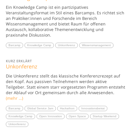
Ein Knowledge Camp ist ein partizipatives
Veranstaltungsformat im Stil eines Barcamps. Es richtet sich
an Praktiker:innen und Forschende im Bereich
Wissensmanagement und bietet Raum für offenen
Austausch, kollaborative Themenentwicklung und
praxisnahe Diskussion.
Barcamp
Knowledge Camp
Unkonferenz
Wissensmanagement
KURZ ERKLÄRT
Unkonferenz
Die Unkonferenz stellt das klassische Konferenzrezept auf
den Kopf. Aus passiven Teilnehmern werden aktive
Teilgeber. Statt einem starr vorgesetzten Programm entsteht
der Ablauf vor Ort gemeinsam durch alle Anwesenden.
(mehr …)
Barcamp
Global Service Jam
Hackathon
Innovationsbeirat
Knowledge Camp
Open Innovation
Open Space
Startup Weekend
Unkonferenz