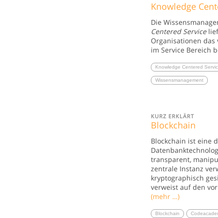
Knowledge Cente
Die Wissensmanag
Centered Service
lie
Organisationen das 
im Service Bereich 
Knowledge Centered Servi
Wissensmanagement
KURZ ERKLÄRT
Blockchain
Blockchain ist eine 
Datenbanktechnologi
transparent, manipu
zentrale Instanz verw
kryptographisch ges
verweist auf den vor
(mehr …)
Blockchain
Codeacade