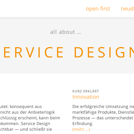
open first
neud
all about …
SERVICE DESIG
KURZ ERKLÄRT
Innovation
utet: konsequent aus
Die erfolgreiche Umsetzung ne
nicht aus der Anbieterlogik
marktfähige Produkte, Dienstl
schlüssig erscheint, kann beim
Prozesse — das unterscheidet 
nkommen. Service Design
Erfindung.
ichtbar — und schließt sie
(mehr …)