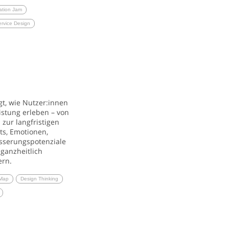
ation Jam
rvice Design
t, wie Nutzer:innen
istung erleben – von
zur langfristigen
ts, Emotionen,
sserungspotenziale
 ganzheitlich
ern.
 Map
Design Thinking