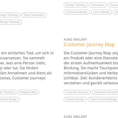
Design Thinking
Innovation
Innov
Innovationsbeirat
Lean Startup
Se
esign Thinking
Open Innovation
 Design Thinking
KURZ ERKLÄRT
Customer Journey Map
ein einfaches Tool, um sich in
Die Customer Journey Map zeig
zuversetzen. Sie sammelt
ein Produkt oder eine Dienstle
er, was eine Person sieht,
der ersten Aufmerksamkeit bis 
gt oder tut. Sie fördert
Bindung. Sie macht Touchpoin
lärt Annahmen und dient als
Informationslücken und Verbe
rsonas, Customer Journeys
sichtbar. Ziel: Kundenerlebnis
verstehen und gezielt verbess
gn Thinking
Empathy Map
Customer Journey
Customer Journey
ntered Design
Service Design
User-Centered Design
KURZ ERKLÄRT