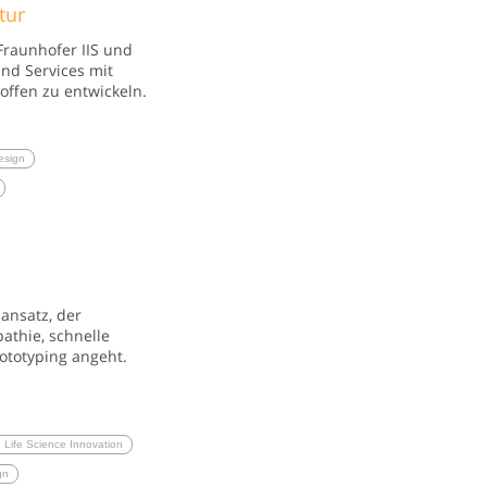
tur
Fraunhofer IIS und
nd Services mit
offen zu entwickeln.
esign
ansatz, der
thie, schnelle
rototyping angeht.
Life Science Innovation
gn