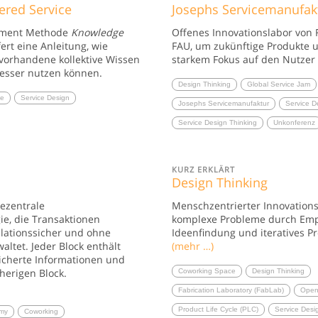
red Service
Josephs Servicemanufak
ement Methode
Knowledge
Offenes Innovationslabor von 
fert eine Anleitung, wie
FAU, um zukünftige Produkte u
vorhandene kollektive Wissen
starkem Fokus auf den Nutzer 
besser nutzen können.
Design Thinking
Global Service Jam
ce
Service Design
Josephs Servicemanufaktur
Service D
Service Design Thinking
Unkonferenz
KURZ ERKLÄRT
Design Thinking
dezentrale
Menschzentrierter Innovations
e, die Transaktionen
komplexe Probleme durch Empa
lationssicher und ohne
Ideenfindung und iteratives P
altet. Jeder Block enthält
(mehr …)
icherte Informationen und
herigen Block.
Coworking Space
Design Thinking
Fabrication Laboratory (FabLab)
Open 
Product Life Cycle (PLC)
Service Desi
my
Coworking