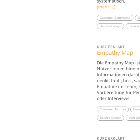
systematisch.
(mehr …)
Customer Experience
D
Service Design
Service
KURZ ERKLÄRT
Empathy Map
Die Empathy Map ist 
Nutzer:innen hinein
Informationen darüb
denkt, fühlt, hört, sa
Empathie im Team, k
Vorbereitung für Pe
oder Interviews.
Customer Journey
Desi
Service Design
User-Ce
KURZ ERKLÄRT