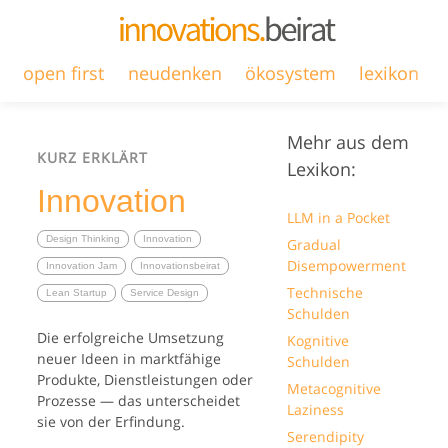
open first
neudenken
ökosystem
lexikon
Mehr aus dem
KURZ ERKLÄRT
Lexikon:
Innovation
LLM in a Pocket
Design Thinking
Innovation
Gradual
Disempowerment
Innovation Jam
Innovationsbeirat
Technische
Lean Startup
Service Design
Schulden
Die erfolgreiche Umsetzung
Kognitive
neuer Ideen in marktfähige
Schulden
Produkte, Dienstleistungen oder
Metacognitive
Prozesse — das unterscheidet
Laziness
sie von der Erfindung.
Serendipity