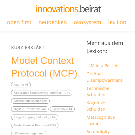
open first
neudenken
ökosystem
lexikon
Mehr aus dem
KURZ ERKLÄRT
Lexikon:
Model Context
LLM in a Pocket
Protocol (MCP)
Gradual
Disempowerment
Agentic AI
Technische
Application Programming Interface (API)
Schulden
Artificial Intelligence (AI)
Kognitive
Schulden
Digitale Transformation
Generative KI
Metacognitive
Large Language Model (LLM)
Laziness
Model Context Protocol (MCP)
Serendipity
Wissensmanagement