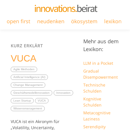
open first
neudenken
ökosystem
lexikon
Mehr aus dem
KURZ ERKLÄRT
Lexikon:
VUCA
LLM in a Pocket
Agile Methoden
Gradual
Disempowerment
Artificial Intelligence (AI)
Technische
Change Management
Schulden
Geschäftsmodellinnovation
Innovation
Kognitive
Lean Startup
VUCA
Schulden
Wissensmanagement
Metacognitive
Laziness
VUCA ist ein Akronym für
Serendipity
„Volatility, Uncertainty,