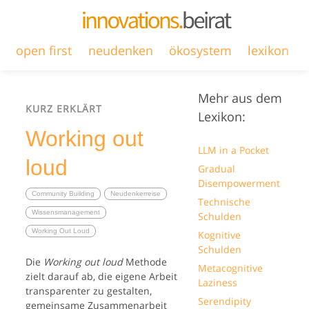
open first
neudenken
ökosystem
lexikon
Mehr aus dem
KURZ ERKLÄRT
Lexikon:
Working out
LLM in a Pocket
loud
Gradual
Disempowerment
Community Building
Neudenkerreise
Technische
Wissensmanagement
Schulden
Working Out Loud
Kognitive
Schulden
Die
Working out loud
Methode
Metacognitive
zielt darauf ab, die eigene Arbeit
Laziness
transparenter zu gestalten,
Serendipity
gemeinsame Zusammenarbeit