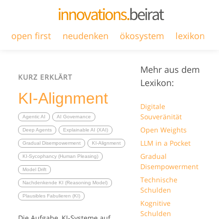
open first
neudenken
ökosystem
lexikon
Mehr aus dem
KURZ ERKLÄRT
Lexikon:
KI-Alignment
Digitale
Souveränität
Agentic AI
AI Governance
Open Weights
Deep Agents
Explainable AI (XAI)
LLM in a Pocket
Gradual Disempowerment
KI-Alignment
Gradual
KI-Sycophancy (Human Pleasing)
Disempowerment
Model Drift
Technische
Nachdenkende KI (Reasoning Model)
Schulden
Plausibles Fabulieren (KI)
Kognitive
Schulden
Die Aufgabe, KI-Systeme auf