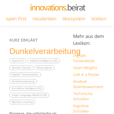
open first
neudenken
ökosystem
lexikon
Mehr aus dem
KURZ ERKLÄRT
Lexikon:
Dunkelverarbeitung
Digitale
Souveränität
Agentic AI
Artificial Intelligence (AI)
Open Weights
Decision Density
Deep Agents
LLM in a Pocket
Digitale Transformation
Gradual
Dunkelverarbeitung
Disempowerment
Künstliche Intelligenz (KI)
Technische
Large Language Model (LLM)
Schulden
Machine Learning
Kognitive
Schulden
Prozesse, die vollständig im