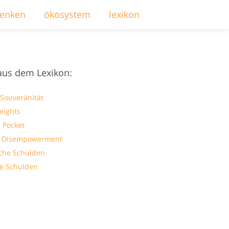
enken
ökosystem
lexikon
aus dem Lexikon:
 Souveränität
eights
 Pocket
l Disempowerment
che Schulden
ve Schulden