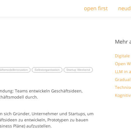
open first
neud
Mehr 
Digitale
Open W
ftsmodellinnovation
Selbstorganisation
Startup Weekend
LLM in a
Gradua
Technis
ndung: Teams entwickeln Geschäftsideen,
Kogniti
häftsmodell durch.
n sich Gründer, Unternehmer und Startups, um
ftsideen zu entwickeln, Prototypen zu bauen
iness Pläne) aufzustellen.