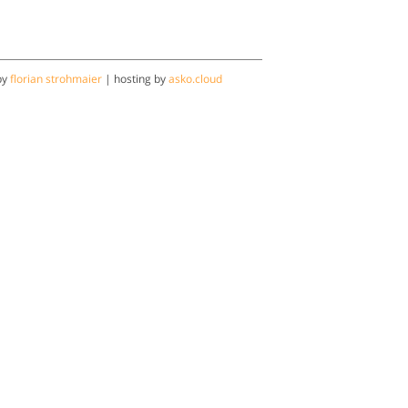
by
florian strohmaier
| hosting by
asko.cloud