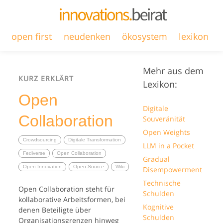
open first
neudenken
ökosystem
lexikon
Mehr aus dem
KURZ ERKLÄRT
Lexikon:
Open
Digitale
Collaboration
Souveränität
Open Weights
Crowdsourcing
Digitale Transformation
LLM in a Pocket
Fediverse
Open Collaboration
Gradual
Open Innovation
Open Source
Wiki
Disempowerment
Technische
Open Collaboration steht für
Schulden
kollaborative Arbeitsformen, bei
Kognitive
denen Beteiligte über
Schulden
Organisationsgrenzen hinweg