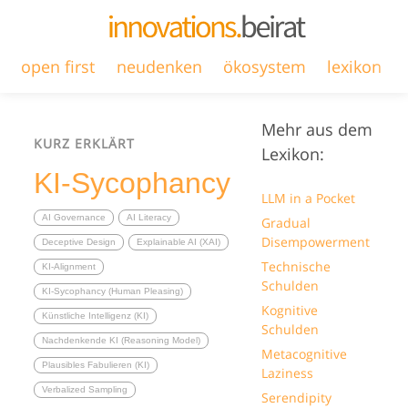
open first
neudenken
ökosystem
lexikon
Mehr aus dem
KURZ ERKLÄRT
Lexikon:
KI-Sycophancy
LLM in a Pocket
AI Governance
AI Literacy
Gradual
Disempowerment
Deceptive Design
Explainable AI (XAI)
Technische
KI-Alignment
Schulden
KI-Sycophancy (Human Pleasing)
Kognitive
Künstliche Intelligenz (KI)
Schulden
Nachdenkende KI (Reasoning Model)
Metacognitive
Plausibles Fabulieren (KI)
Laziness
Verbalized Sampling
Serendipity