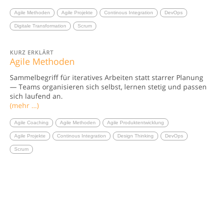
Agile Methoden
Agile Projekte
Continous Integration
DevOps
Digitale Transformation
Scrum
KURZ ERKLÄRT
Agile Methoden
Sammelbegriff für iteratives Arbeiten statt starrer Planung
— Teams organisieren sich selbst, lernen stetig und passen
sich laufend an.
(mehr …)
Agile Coaching
Agile Methoden
Agile Produktentwicklung
Agile Projekte
Continous Integration
Design Thinking
DevOps
Scrum