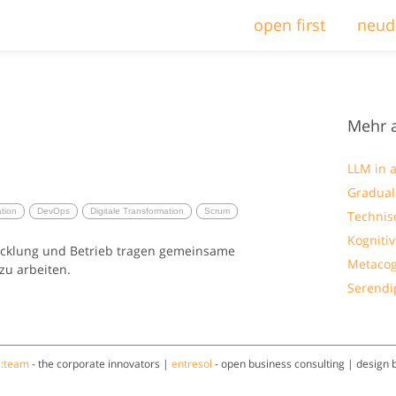
open first
neud
Mehr 
LLM in a
Gradua
tion
DevOps
Digitale Transformation
Scrum
Technis
Kogniti
wicklung und Betrieb tragen gemeinsame
Metacog
 zu arbeiten.
Serendi
a:team
- the corporate innovators |
entresol
- open business consulting | design 