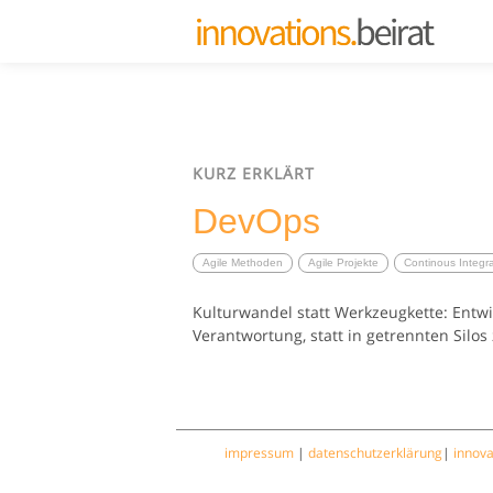
KURZ ERKLÄRT
DevOps
Agile Methoden
Agile Projekte
Continous Integra
Kulturwandel statt Werkzeugkette: Ent
Verantwortung, statt in getrennten Silos
impressum
|
datenschutzerklärung
|
innov