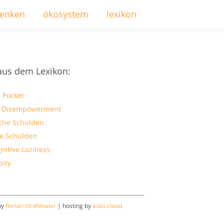
enken
ökosystem
lexikon
aus dem Lexikon:
 Pocket
l Disempowerment
che Schulden
ve Schulden
nitive Laziness
pity
by
florian strohmaier
| hosting by
asko.cloud