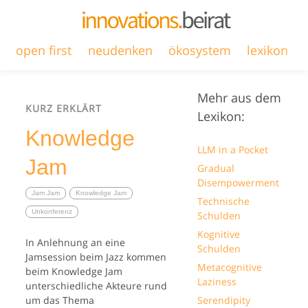
open first
neudenken
ökosystem
lexikon
Mehr aus dem
KURZ ERKLÄRT
Lexikon:
Knowledge
LLM in a Pocket
Jam
Gradual
Disempowerment
Jam Jam
Knowledge Jam
Technische
Unkonferenz
Schulden
Kognitive
In Anlehnung an eine
Schulden
Jamsession beim Jazz kommen
Metacognitive
beim Knowledge Jam
Laziness
unterschiedliche Akteure rund
um das Thema
Serendipity