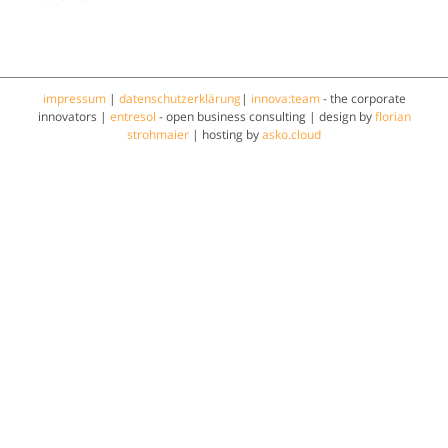
impressum
|
datenschutzerklärung
|
innova:team
- the corporate
innovators |
entresol
- open business consulting | design by
florian
strohmaier
| hosting by
asko.cloud