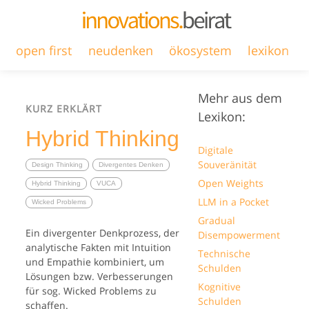
open first
neudenken
ökosystem
lexikon
Mehr aus dem
KURZ ERKLÄRT
Lexikon:
Hybrid Thinking
Digitale
Souveränität
Design Thinking
Divergentes Denken
Open Weights
Hybrid Thinking
VUCA
LLM in a Pocket
Wicked Problems
Gradual
Ein divergenter Denkprozess, der
Disempowerment
analytische Fakten mit Intuition
Technische
und Empathie kombiniert, um
Schulden
Lösungen bzw. Verbesserungen
Kognitive
für sog. Wicked Problems zu
Schulden
schaffen.