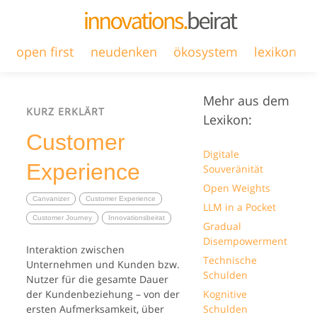
open first
neudenken
ökosystem
lexikon
Mehr aus dem
KURZ ERKLÄRT
Lexikon:
Customer
Digitale
Experience
Souveränität
Open Weights
Canvanizer
Customer Experience
LLM in a Pocket
Customer Journey
Innovationsbeirat
Gradual
Disempowerment
Interaktion zwischen
Technische
Unternehmen und Kunden bzw.
Schulden
Nutzer für die gesamte Dauer
der Kundenbeziehung – von der
Kognitive
ersten Aufmerksamkeit, über
Schulden