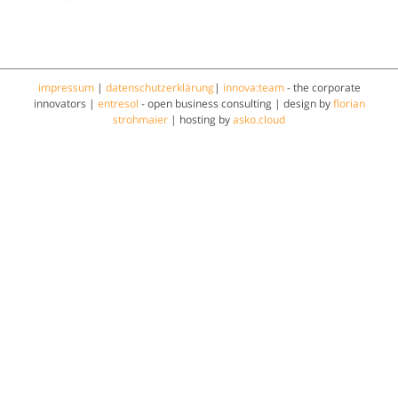
impressum
|
datenschutzerklärung
|
innova:team
- the corporate
innovators |
entresol
- open business consulting | design by
florian
strohmaier
| hosting by
asko.cloud