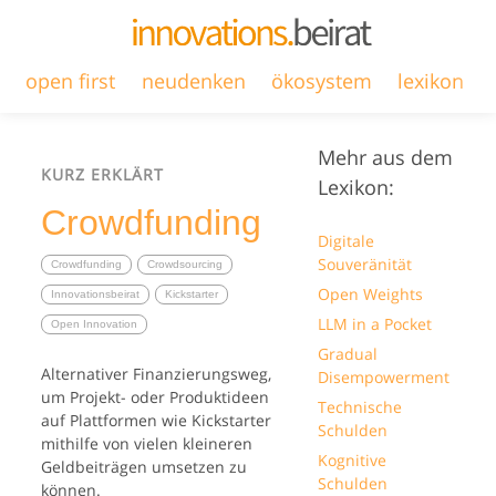
open first
neudenken
ökosystem
lexikon
Mehr aus dem
KURZ ERKLÄRT
Lexikon:
Crowdfunding
Digitale
Souveränität
Crowdfunding
Crowdsourcing
Open Weights
Innovationsbeirat
Kickstarter
LLM in a Pocket
Open Innovation
Gradual
Alternativer Finanzierungsweg,
Disempowerment
um Projekt- oder Produktideen
Technische
auf Plattformen wie Kickstarter
Schulden
mithilfe von vielen kleineren
Kognitive
Geldbeiträgen umsetzen zu
Schulden
können.