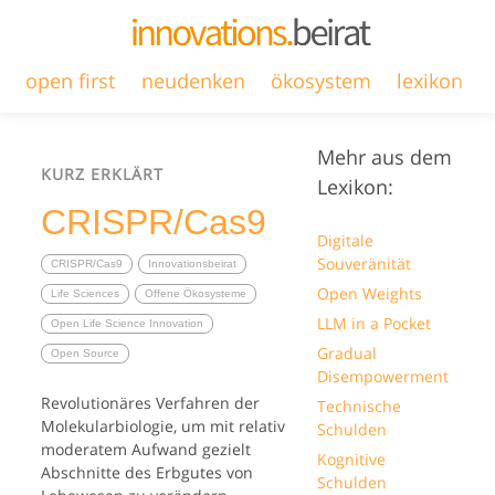
open first
neudenken
ökosystem
lexikon
Mehr aus dem
KURZ ERKLÄRT
Lexikon:
CRISPR/Cas9
Digitale
Souveränität
CRISPR/Cas9
Innovationsbeirat
Open Weights
Life Sciences
Offene Ökosysteme
LLM in a Pocket
Open Life Science Innovation
Gradual
Open Source
Disempowerment
Revolutionäres Verfahren der
Technische
Molekularbiologie, um mit relativ
Schulden
moderatem Aufwand gezielt
Kognitive
Abschnitte des Erbgutes von
Schulden