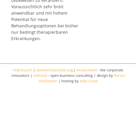
Lebewesen zu verändern.
Voraussichtlich sehr breit
anwendbar und mit hohem
Potential für neue
Behandlungsoptionen bei bisher
nur bedingt therapierbaren
Erkrankungen.
impressum
|
datenschutzerklärung
|
innova:team
- the corporate
innovators |
entresol
- open business consulting | design by
florian
strohmaier
| hosting by
asko.cloud