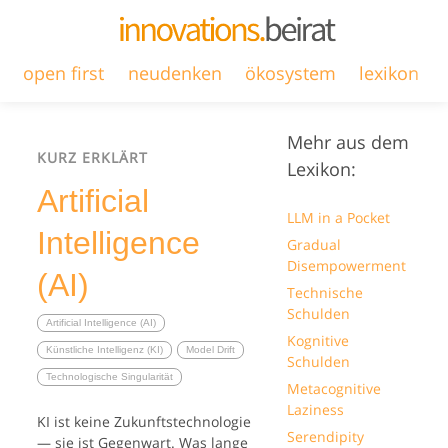
open first
neudenken
ökosystem
lexikon
Mehr aus dem
KURZ ERKLÄRT
Lexikon:
Artificial
LLM in a Pocket
Intelligence
Gradual
Disempowerment
(AI)
Technische
Schulden
Artificial Intelligence (AI)
Kognitive
Künstliche Intelligenz (KI)
Model Drift
Schulden
Technologische Singularität
Metacognitive
Laziness
KI ist keine Zukunftstechnologie
Serendipity
— sie ist Gegenwart. Was lange