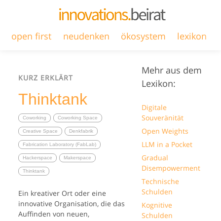
open first
neudenken
ökosystem
lexikon
Mehr aus dem
KURZ ERKLÄRT
Lexikon:
Thinktank
Digitale
Souveränität
Coworking
Coworking Space
Open Weights
Creative Space
Denkfabrik
LLM in a Pocket
Fabrication Laboratory (FabLab)
Gradual
Hackerspace
Makerspace
Disempowerment
Thinktank
Technische
Schulden
Ein kreativer Ort oder eine
innovative Organisation, die das
Kognitive
Auffinden von neuen,
Schulden