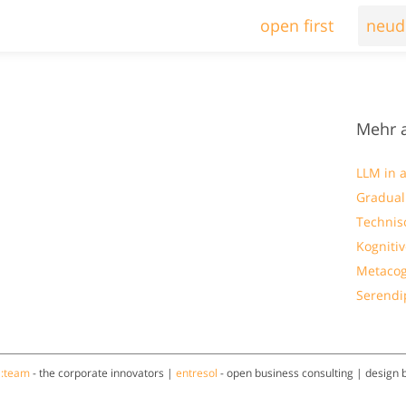
open first
neud
Mehr 
LLM in a
Gradua
Technis
Kogniti
Metacog
Serendi
a:team
- the corporate innovators |
entresol
- open business consulting | design 