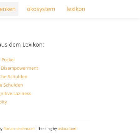
enken
ökosystem
lexikon
aus dem Lexikon:
 Pocket
l Disempowerment
che Schulden
ve Schulden
nitive Laziness
pity
by
florian strohmaier
| hosting by
asko.cloud