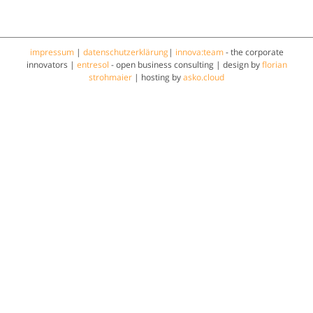
impressum
|
datenschutzerklärung
|
innova:team
- the corporate
innovators |
entresol
- open business consulting | design by
florian
strohmaier
| hosting by
asko.cloud