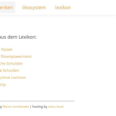
enken
ökosystem
lexikon
aus dem Lexikon:
 Pocket
l Disempowerment
che Schulden
ve Schulden
nitive Laziness
pity
by
florian strohmaier
| hosting by
asko.cloud