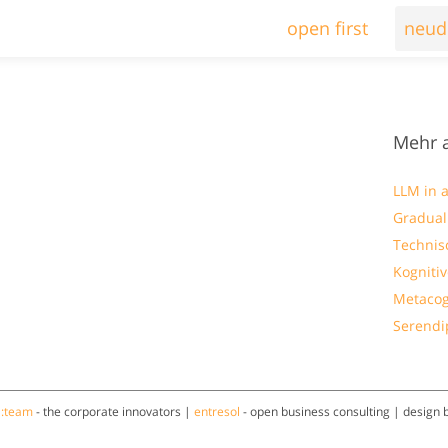
open first
neud
Mehr 
LLM in a
Gradua
Technis
Kogniti
Metacog
Serendi
a:team
- the corporate innovators |
entresol
- open business consulting | design 