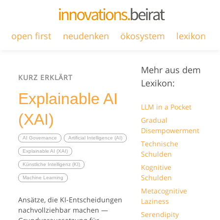
open first
neudenken
ökosystem
lexikon
Mehr aus dem
KURZ ERKLÄRT
Lexikon:
Explainable AI
LLM in a Pocket
(XAI)
Gradual
Disempowerment
AI Governance
Artificial Intelligence (AI)
Technische
Explainable AI (XAI)
Schulden
Künstliche Intelligenz (KI)
Kognitive
Schulden
Machine Learning
Metacognitive
Ansätze, die KI-Entscheidungen
Laziness
nachvollziehbar machen —
Serendipity