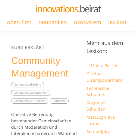
open first
neudenken
ökosystem
lexikon
Mehr aus dem
KURZ ERKLÄRT
Lexikon:
Community
LLM in a Pocket
Management
Gradual
Disempowerment
Community Building
Technische
Community Management
Schulden
Community Of Practice
Fediverse
Kognitive
Schulden
Operative Betreuung
Metacognitive
bestehender Gemeinschaften
Laziness
durch Moderation und
Serendipity
Interaktionsförderung. Während