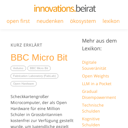
open first
neudenken
ökosystem
lexikon
Mehr aus dem
KURZ ERKLÄRT
Lexikon:
BBC Micro Bit
Digitale
Souveränität
Arduino
BBC Micro Bit
Open Weights
Fabrication Laboratory (FabLab)
LLM in a Pocket
Open Hardware
Gradual
Scheckkartengroßer
Disempowerment
Microcomputer, der als Open
Technische
Hardware für eine Million
Schulden
Schüler in Grossbritannien
Kognitive
kostenfrei zur Verfügung gestellt
Schulden
wurde, um Jugendliche gezielt