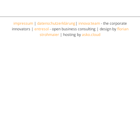
impressum
|
datenschutzerklärung
|
innova:team
- the corporate
innovators |
entresol
- open business consulting | design by
florian
strohmaier
| hosting by
asko.cloud