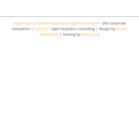
impressum
|
datenschutzerklärung
|
innova:team
- the corporate
innovators |
entresol
- open business consulting | design by
florian
strohmaier
| hosting by
asko.cloud