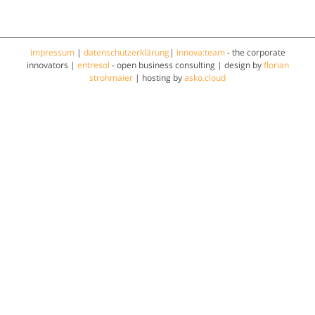
impressum
|
datenschutzerklärung
|
innova:team
- the corporate
innovators |
entresol
- open business consulting | design by
florian
strohmaier
| hosting by
asko.cloud