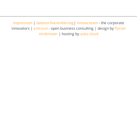
impressum
|
datenschutzerklärung
|
innova:team
- the corporate
innovators |
entresol
- open business consulting | design by
florian
strohmaier
| hosting by
asko.cloud