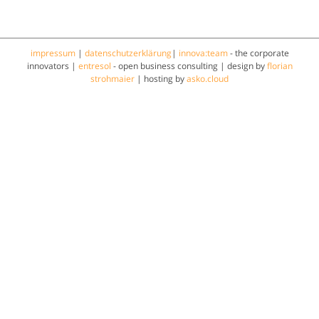
impressum
|
datenschutzerklärung
|
innova:team
- the corporate
innovators |
entresol
- open business consulting | design by
florian
strohmaier
| hosting by
asko.cloud