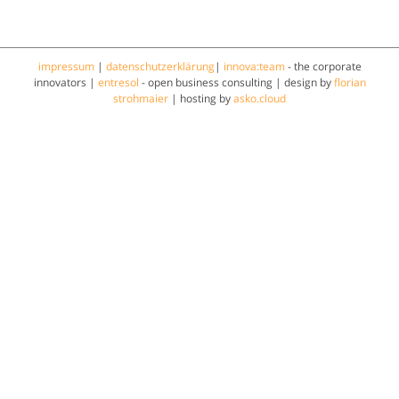
impressum
|
datenschutzerklärung
|
innova:team
- the corporate
innovators |
entresol
- open business consulting | design by
florian
strohmaier
| hosting by
asko.cloud