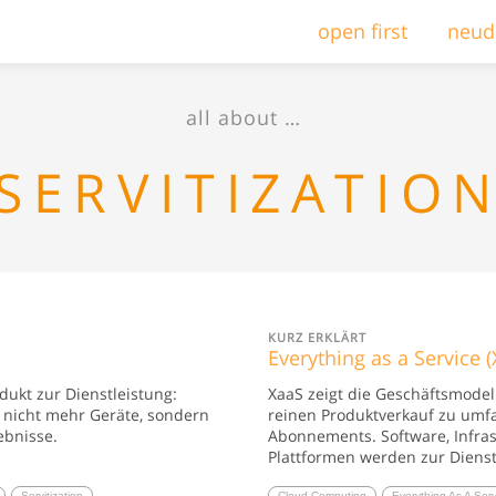
open first
neud
all about …
SERVITIZATIO
KURZ ERKLÄRT
Everything as a Service (
ukt zur Dienstleistung:
XaaS zeigt die Geschäftsmodel
n nicht mehr Geräte, sondern
reinen Produktverkauf zu umf
ebnisse.
Abonnements. Software, Infra
Plattformen werden zur Diens
Servitization
Cloud Computing
Everything As A Ser