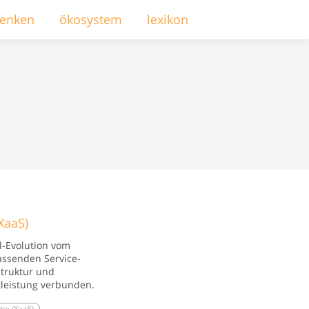
enken
ökosystem
lexikon
N
XaaS)
l-Evolution vom
assenden Service-
struktur und
tleistung verbunden.
vice (XaaS)