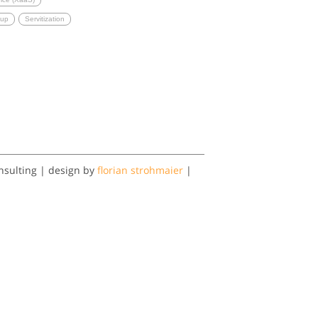
tup
Servitization
nsulting | design by
florian strohmaier
|