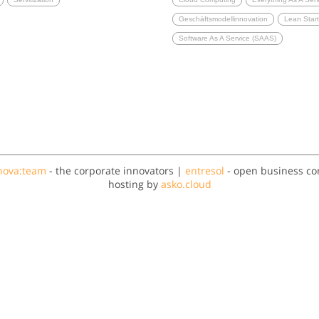
Geschäftsmodellinnovation
Lean Star
Software As A Service (SAAS)
nova:team
- the corporate innovators |
entresol
- open business co
hosting by
asko.cloud