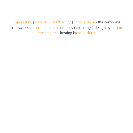
impressum
|
datenschutzerklärung
|
innova:team
- the corporate
innovators |
entresol
- open business consulting | design by
florian
strohmaier
| hosting by
asko.cloud