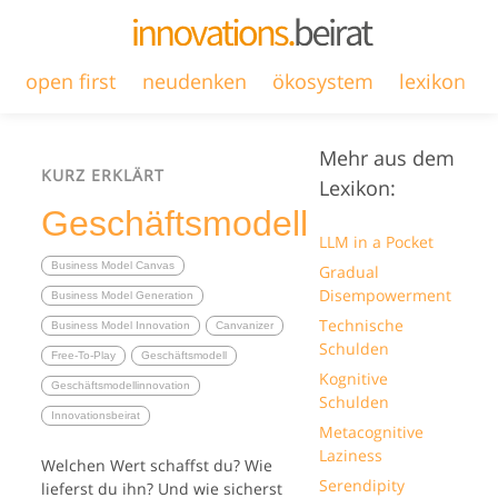
open first
neudenken
ökosystem
lexikon
Mehr aus dem
KURZ ERKLÄRT
Lexikon:
Geschäftsmodell
LLM in a Pocket
Business Model Canvas
Gradual
Disempowerment
Business Model Generation
Technische
Business Model Innovation
Canvanizer
Schulden
Free-To-Play
Geschäftsmodell
Kognitive
Geschäftsmodellinnovation
Schulden
Innovationsbeirat
Metacognitive
Laziness
Welchen Wert schaffst du? Wie
Serendipity
lieferst du ihn? Und wie sicherst