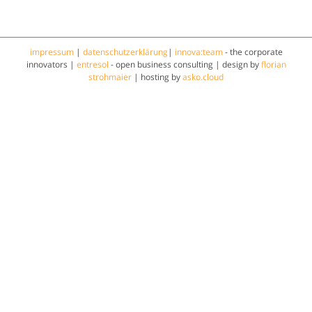
impressum
|
datenschutzerklärung
|
innova:team
- the corporate
innovators |
entresol
- open business consulting | design by
florian
strohmaier
| hosting by
asko.cloud