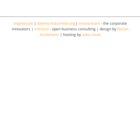
impressum
|
datenschutzerklärung
|
innova:team
- the corporate
innovators |
entresol
- open business consulting | design by
florian
strohmaier
| hosting by
asko.cloud