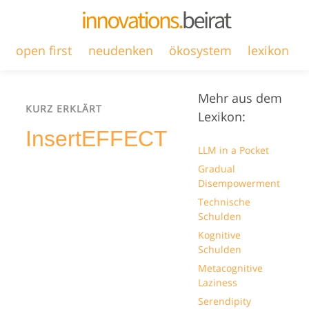
open first
neudenken
ökosystem
lexikon
Mehr aus dem
KURZ ERKLÄRT
Lexikon:
InsertEFFECT
LLM in a Pocket
Gradual
Disempowerment
Technische
Schulden
Kognitive
Schulden
Metacognitive
Laziness
Serendipity