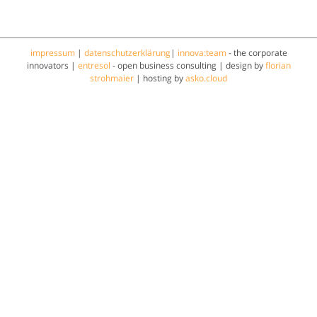
impressum
|
datenschutzerklärung
|
innova:team
- the corporate
innovators |
entresol
- open business consulting | design by
florian
strohmaier
| hosting by
asko.cloud