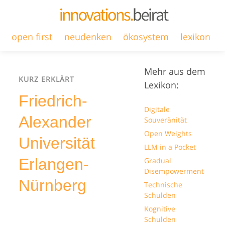
open first
neudenken
ökosystem
lexikon
Mehr aus dem
KURZ ERKLÄRT
Lexikon:
Friedrich-
Digitale
Alexander
Souveränität
Open Weights
Universität
LLM in a Pocket
Erlangen-
Gradual
Disempowerment
Nürnberg
Technische
Schulden
Kognitive
Schulden