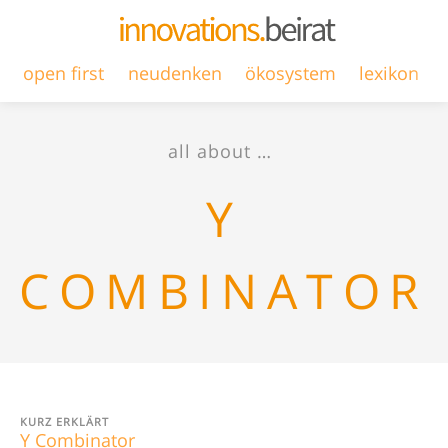
open first
neudenken
ökosystem
lexikon
all about …
Y
COMBINATOR
KURZ ERKLÄRT
Y Combinator