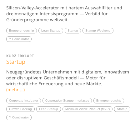
Silicon-Valley-Accelerator mit hartem Auswahlfilter und
dreimonatigem Intensivprogramm — Vorbild für
Gründerprogramme weltweit.
Entrepreneurship
Lean Startup
Startup
Startup Weekend
Y Combinator
KURZ ERKLÄRT
Startup
Neugegründetes Unternehmen mit digitalem, innovativem
oder disruptivem Geschäftsmodell — Motor für
wirtschaftliche Erneuerung und neue Märkte.
(mehr …)
Corporate Incubator
Corporation-Startup Interfaces
Entrepreneurship
Growth Hacking
Lean Startup
Minimum Viable Product (MVP)
Startup
Y Combinator