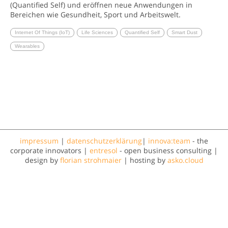
(Quantified Self) und eröffnen neue Anwendungen in
Bereichen wie Gesundheit, Sport und Arbeitswelt.
Internet Of Things (IoT)
Life Sciences
Quantified Self
Smart Dust
Wearables
impressum
|
datenschutzerklärung
|
innova:team
- the
corporate innovators |
entresol
- open business consulting |
design by
florian strohmaier
| hosting by
asko.cloud