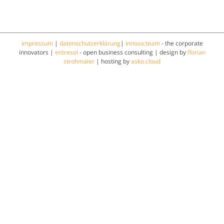
impressum
|
datenschutzerklärung
|
innova:team
- the corporate
innovators |
entresol
- open business consulting | design by
florian
strohmaier
| hosting by
asko.cloud