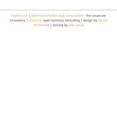
impressum
|
datenschutzerklärung
|
innova:team
- the corporate
innovators |
entresol
- open business consulting | design by
florian
strohmaier
| hosting by
asko.cloud