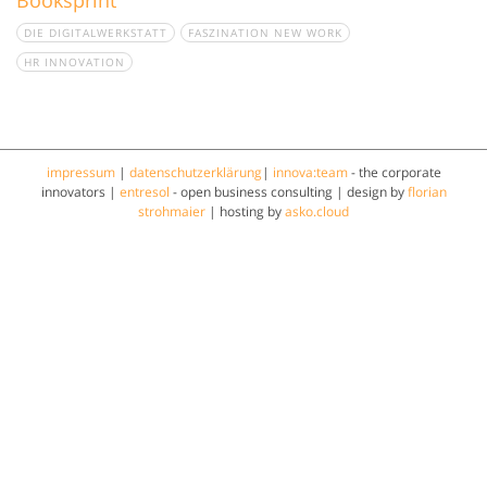
DIE DIGITALWERKSTATT
FASZINATION NEW WORK
HR INNOVATION
impressum
|
datenschutzerklärung
|
innova:team
- the corporate
innovators |
entresol
- open business consulting | design by
florian
strohmaier
| hosting by
asko.cloud