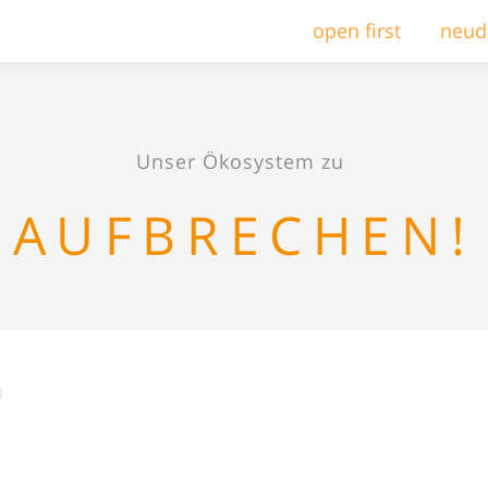
open first
neud
Unser Ökosystem zu
AUFBRECHEN!