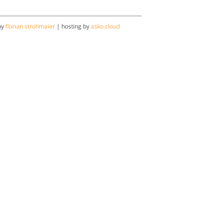
by
florian strohmaier
| hosting by
asko.cloud