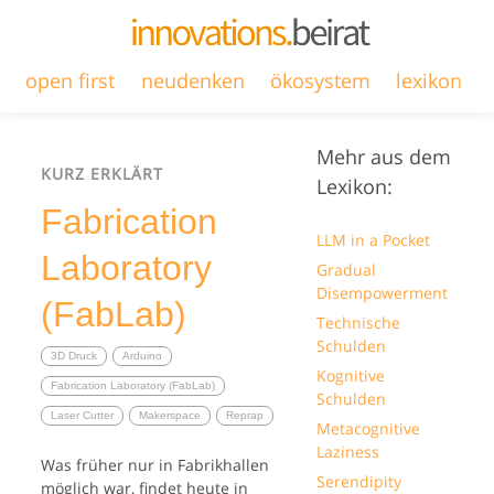
open first
neudenken
ökosystem
lexikon
Mehr aus dem
KURZ ERKLÄRT
Lexikon:
Fabrication
LLM in a Pocket
Laboratory
Gradual
Disempowerment
(FabLab)
Technische
Schulden
3D Druck
Arduino
Kognitive
Fabrication Laboratory (FabLab)
Schulden
Laser Cutter
Makerspace
Reprap
Metacognitive
Laziness
Was früher nur in Fabrikhallen
Serendipity
möglich war, findet heute in