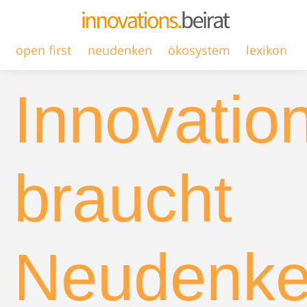
open first
neudenken
ökosystem
lexikon
Innovatio
braucht
Neudenk